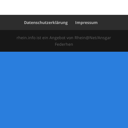
Datenschutzerklärung
Impressum
rhein.info ist ein Angebot von Rhein@Net/Ansgar
Federhen