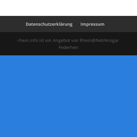
Datenschutzerklärung
Impressum
rhein.info ist ein Angebot von Rhein@Net/Ansgar
Federhen